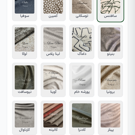
سافتنس
توسکانی
کمبین
سوفیا
بنیتو
داماک
لینا پلاس
لوکا
برونیا
پورشه خام
آوینا
نیوسافت
پینار
کادنزا
کالیته
کارناوال