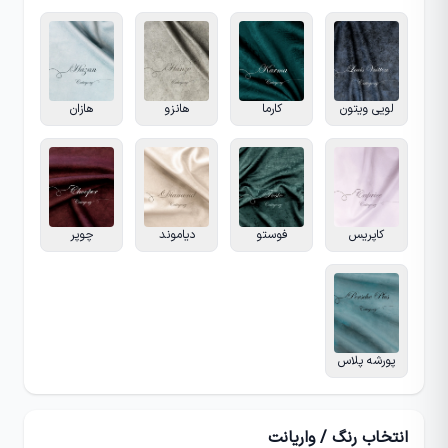
لویی ویتون
کارما
هانزو
هازان
کاپریس
فوستو
دیاموند
چوپر
پورشه پلاس
انتخاب رنگ / واریانت