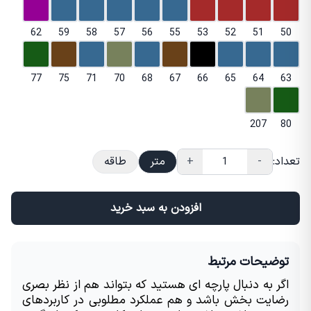
62
59
58
57
56
55
53
52
51
50
77
75
71
70
68
67
66
65
64
63
207
80
تعداد:
-
+
متر
طاقه
افزودن به سبد خرید
توضیحات مرتبط
اگر به دنبال پارچه ای هستید که بتواند هم از نظر بصری 
رضایت بخش باشد و هم عملکرد مطلوبی در کاربردهای 