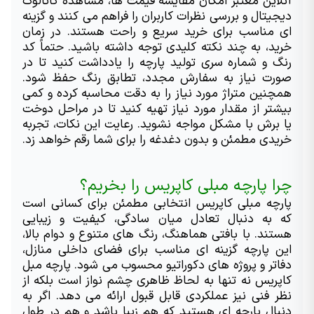
آنلاین معتبر امکان مقایسه قیمت ها، مشاهده کاتالوگ 
دیجیتال و بررسی نظرات کاربران را فراهم می کنند و گزینه 
ای مناسب برای خرید سریع و راحت هستند. در زمان 
خرید، به چند نکته کلیدی توجه داشته باشید. حتماً کد 
رنگ و شماره سری تولید پارچه را یادداشت کنید تا در 
صورت نیاز به سفارش مجدد، تطابق رنگ حفظ شود. 
همچنین متراژ مورد نیاز را به دقت محاسبه کرده و کمی 
بیشتر از مقدار مورد نیاز تهیه کنید تا در مراحل دوخت 
یا برش با مشکل مواجه نشوید. رعایت این نکات، تجربه 
خریدی مطمئن و بدون دغدغه را برای شما رقم خواهد زد.
چرا پارچه مبلی کاپریس را بخریم؟
پارچه مبلی کاپریس انتخابی مطمئن برای کسانی است 
که به دنبال تعادل میان سادگی، کیفیت و زیبایی 
هستند. با بافتی هماهنگ، رنگ های متنوع و دوام بالا، 
این پارچه گزینه ای مناسب برای فضای داخلی منازل، 
دفاتر و پروژه های دکوراتیو محسوب می شود. پارچه مبل 
کاپریس نه تنها به لحاظ ظاهری چشم نواز است بلکه از 
نظر فنی نیز عملکردی قابل قبول ارائه می دهد. اگر به 
دنبال پارچه ای هستید که هم زیبا باشد و هم در طول 