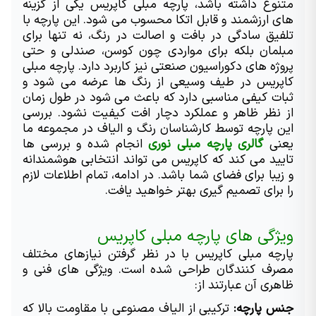
متنوع داشته باشد، پارچه مبلی کاپریس یکی از گزینه 
های ارزشمند و قابل اتکا محسوب می شود. این پارچه با 
تلفیق سادگی در بافت و اصالت در رنگ، نه تنها برای 
مبلمان بلکه برای مواردی چون کوسن، صندلی و حتی 
پروژه های دکوراسیون صنعتی نیز کاربرد دارد. پارچه مبلی 
کاپریس در طیف وسیعی از رنگ ها عرضه می شود و 
ثبات کیفی مناسبی دارد که باعث می شود در طول زمان 
از نظر ظاهر و عملکرد دچار افت کیفیت نشود. بررسی 
این پارچه توسط کارشناسان رنگ و الیاف در مجموعه ما 
یعنی 
گالری پارچه مبلی نوری
 انجام شده و بررسی ها 
تایید می کند که کاپریس می تواند انتخابی هوشمندانه 
و زیبا برای فضای شما باشد. در ادامه، تمام اطلاعات لازم 
را برای تصمیم گیری بهتر خواهید یافت.
ویژگی های پارچه مبلی کاپریس
پارچه مبلی کاپریس با در نظر گرفتن نیازهای مختلف 
مصرف کنندگان طراحی شده است. ویژگی های فنی و 
ظاهری آن عبارتند از:
جنس پارچه:
 ترکیبی از الیاف مصنوعی با مقاومت بالا که 