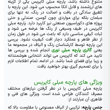
متنوع داشته باشد، پارچه مبلی کاپریس یکی از گزینه 
های ارزشمند و قابل اتکا محسوب می شود. این پارچه با 
تلفیق سادگی در بافت و اصالت در رنگ، نه تنها برای 
مبلمان بلکه برای مواردی چون کوسن، صندلی و حتی 
پروژه های دکوراسیون صنعتی نیز کاربرد دارد. پارچه مبلی 
کاپریس در طیف وسیعی از رنگ ها عرضه می شود و 
ثبات کیفی مناسبی دارد که باعث می شود در طول زمان 
از نظر ظاهر و عملکرد دچار افت کیفیت نشود. بررسی 
این پارچه توسط کارشناسان رنگ و الیاف در مجموعه ما 
یعنی 
گالری پارچه مبلی نوری
 انجام شده و بررسی ها 
تایید می کند که کاپریس می تواند انتخابی هوشمندانه 
و زیبا برای فضای شما باشد. در ادامه، تمام اطلاعات لازم 
را برای تصمیم گیری بهتر خواهید یافت.
ویژگی های پارچه مبلی کاپریس
پارچه مبلی کاپریس با در نظر گرفتن نیازهای مختلف 
مصرف کنندگان طراحی شده است. ویژگی های فنی و 
ظاهری آن عبارتند از:
جنس پارچه:
 ترکیبی از الیاف مصنوعی با مقاومت بالا که 