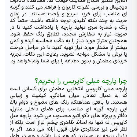
آنلاین معتبر امکان مقایسه قیمت ها، مشاهده کاتالوگ 
دیجیتال و بررسی نظرات کاربران را فراهم می کنند و گزینه 
ای مناسب برای خرید سریع و راحت هستند. در زمان 
خرید، به چند نکته کلیدی توجه داشته باشید. حتماً کد 
رنگ و شماره سری تولید پارچه را یادداشت کنید تا در 
صورت نیاز به سفارش مجدد، تطابق رنگ حفظ شود. 
همچنین متراژ مورد نیاز را به دقت محاسبه کرده و کمی 
بیشتر از مقدار مورد نیاز تهیه کنید تا در مراحل دوخت 
یا برش با مشکل مواجه نشوید. رعایت این نکات، تجربه 
خریدی مطمئن و بدون دغدغه را برای شما رقم خواهد زد.
چرا پارچه مبلی کاپریس را بخریم؟
پارچه مبلی کاپریس انتخابی مطمئن برای کسانی است 
که به دنبال تعادل میان سادگی، کیفیت و زیبایی 
هستند. با بافتی هماهنگ، رنگ های متنوع و دوام بالا، 
این پارچه گزینه ای مناسب برای فضای داخلی منازل، 
دفاتر و پروژه های دکوراتیو محسوب می شود. پارچه مبل 
کاپریس نه تنها به لحاظ ظاهری چشم نواز است بلکه از 
نظر فنی نیز عملکردی قابل قبول ارائه می دهد. اگر به 
دنبال پارچه ای هستید که هم زیبا باشد و هم در طول 