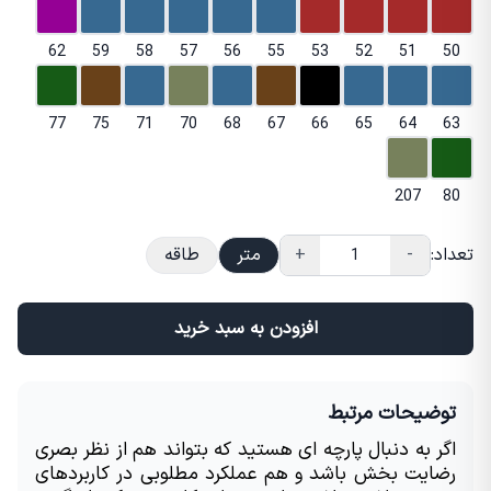
62
59
58
57
56
55
53
52
51
50
77
75
71
70
68
67
66
65
64
63
207
80
تعداد:
-
+
متر
طاقه
افزودن به سبد خرید
توضیحات مرتبط
اگر به دنبال پارچه ای هستید که بتواند هم از نظر بصری 
رضایت بخش باشد و هم عملکرد مطلوبی در کاربردهای 