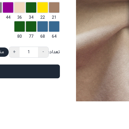
44
36
34
22
21
80
77
68
64
تعداد:
-
+
مت