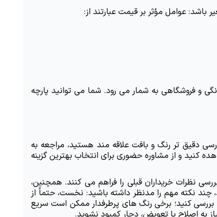
باشد: عوامل مؤثر بر قیمت عبارتند از:
در مقایسه با سایر پارچه ها، این قیمت در رده ای رقابتی قرار دارد و از منظر اقتصادی انتخابی مناسب برای پروژه های خانگی و فروشگاهی به شمار می رود. شما می توانید پارچه 
برای تهیه پارچه مبلی پورشه پلاس، دو روش اصلی در دسترس است که هر کدام ویژگی های خاص خود را دارند. اگر به بررسی دقیق تر رنگ و بافت علاقه مند هستید، مراجعه به 
فروشگاه های فیزیکی گزینه مناسبی است. در این مراکز می توانید پارچه را از نزدیک لمس کرده، رنگ آن را در نور طبیعی مشاهده کنید و از مشاوره حضوری برای انتخاب بهترین گزینه 
در مقابل، فروشگاه های اینترنتی معتبر امکان مشاهده تصاویر متنوع پارچه در کاربردهای مختلف، مقایسه قیمت ها و بررسی نظرات خریداران قبلی را فراهم می کنند. همچنین، 
خرید آنلاین فرآیند راحت تری دارد و محصول در کوتاه ترین زمان به سراسر کشور ارسال می شود. پیش از نهایی کردن خرید، چند نکته مهم را مدنظر داشته باشید: نخست، حتماً از 
اعتبار فروشنده مطمئن شوید و از فروشگاه هایی خرید کنید که سابقه ای قابل اعتماد دارند. دوم، موجودی رنگ مورد نظر را بررسی کنید؛ برخی رنگ های پرطرفدار ممکن است سریع 