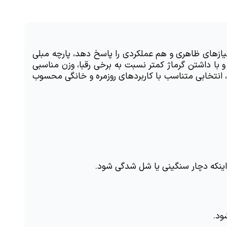
اگر در جست وجوی پارچه ای هستید که با طراحی ساده، طیف رنگی کامل و بافتی مناسب برای مبلمان راحتی، بتواند هم نیازهای ظاهری و هم عملکردی را پاسخ دهد، پارچه مبلی 
پورشه پلاس یکی از گزینه های پیشنهادی متخصصان دکوراسیون داخلی است. این پارچه در 65 رنگ ساده تولید می شود و با داشتن گرماژ کمتر نسبت به برخی رقبا، وزن مناسبی 
برای ساختار مبلمان دارد. پارچه مبلی پورشه پلاس همچنین با بافت حلقوی تاری و عرض استاندارد 140 تا 140 سانتی متر، انتخابی متناسب با کاربردهای روزمره و خانگی محسوب 
اینکه دچار سنگینی یا شل شدگی شود.
ود.