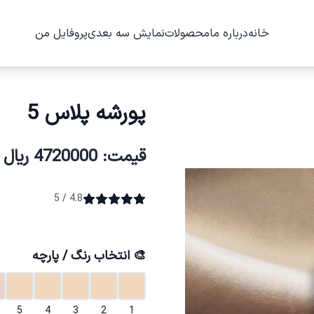
خانه
درباره ما
محصولات
نمایش سه بعدی
پروفایل من
پورشه پلاس 5
قیمت: 4720000 ریال
4.8 / 5
🎨 انتخاب رنگ / پارچه
5
4
3
2
1