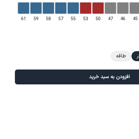
61
59
58
57
55
53
50
47
46
45
ر
طاقه
افزودن به سبد خرید