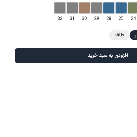
32
31
30
29
28
25
24
ر
طاقه
افزودن به سبد خرید