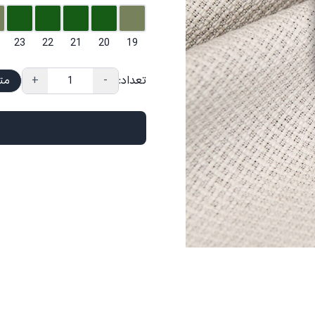
23
22
21
20
19
تعداد:
-
+
مت