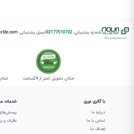
|
شماره پشتیبانی
:
02177510732
ایمیل پشتیبانی:
xtile.com
امکان تحویل کمتر از 24ساعت
امکان تست
با گالری نوری
خدمات مش
درباره ما
پرسش‌های
تماس با ما
نظرات و پ
اهداف ما